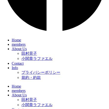
Home
members
About Us
田村晃子
小関章ラファエル
Contact
Info
プライバシーポリシー
規約・約款
Home
members
About Us
田村晃子
小関章ラファエル