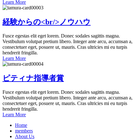
Learn More
経験からの<br/>ノウハウ
Fusce egestas elit eget lorem. Donec sodales sagittis magna.
Vestibulum volutpat pretium libero. Integer ante arcu, accumsan a,
consectetuer eget, posuere ut, mauris. Cras ultricies mi eu turpis
hendrerit fringilla.
Learn More
ピティナ指導者賞
Fusce egestas elit eget lorem. Donec sodales sagittis magna.
Vestibulum volutpat pretium libero. Integer ante arcu, accumsan a,
consectetuer eget, posuere ut, mauris. Cras ultricies mi eu turpis
hendrerit fringilla.
Learn More
Home
members
About Us