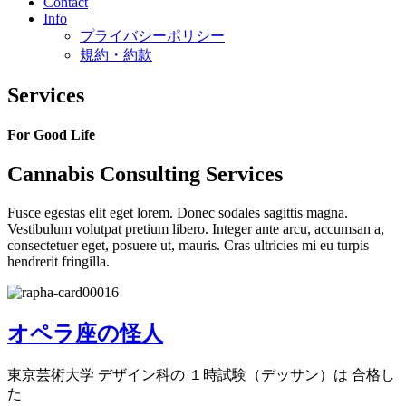
Contact
Info
プライバシーポリシー
規約・約款
Services
For Good Life
Cannabis Consulting Services
Fusce egestas elit eget lorem. Donec sodales sagittis magna.
Vestibulum volutpat pretium libero. Integer ante arcu, accumsan a,
consectetuer eget, posuere ut, mauris. Cras ultricies mi eu turpis
hendrerit fringilla.
オペラ座の怪人
東京芸術大学 デザイン科の １時試験（デッサン）は 合格し
た